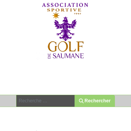
Association Sportive depuis 1992
Rechercher
Rechercher