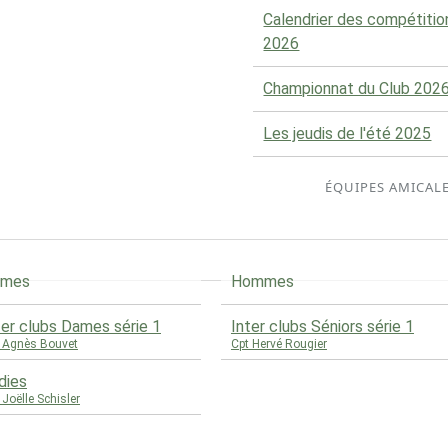
Calendrier des compétitio
2026
Championnat du Club 202
Les jeudis de l'été 2025
ÉQUIPES AMICAL
ames
Hommes
ter clubs Dames série 1
Inter clubs Séniors série 1
 Agnès Bouvet
Cpt Hervé Rougier
dies
 Joëlle Schisler