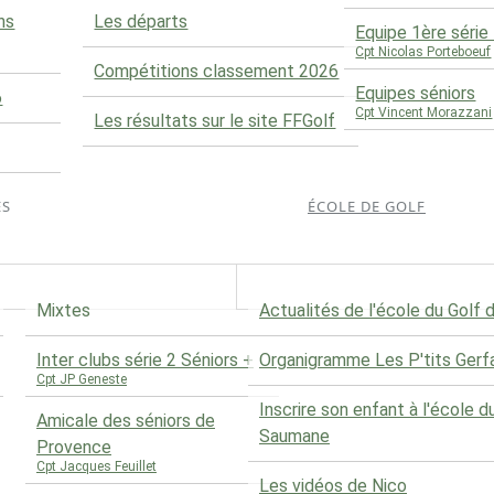
ns
Les départs
Equipe 1ère séri
Cpt Nicolas Porteboeuf
Compétitions classement 2026
Equipes séniors
6
Cpt Vincent Morazzani
Les résultats sur le site FFGolf
ES
ÉCOLE DE GOLF
Mixtes
Actualités de l'école du Golf
Inter clubs série 2 Séniors +
Organigramme Les P'tits Gerf
Cpt JP Geneste
Inscrire son enfant à l'école d
Amicale des séniors de
Saumane
Provence
Cpt Jacques Feuillet
Les vidéos de Nico