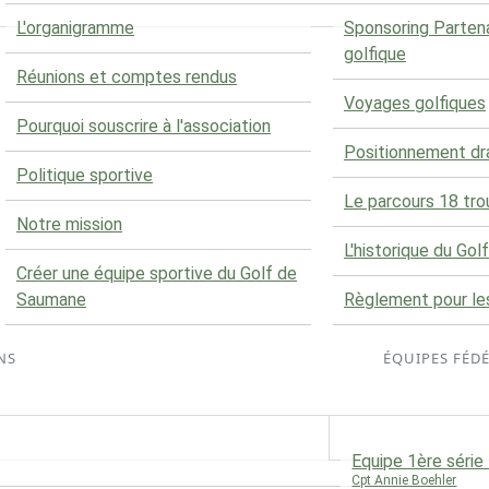
L'organigramme
Sponsoring Parten
golfique
Réunions et comptes rendus
Voyages golfiques
Pourquoi souscrire à l'association
Positionnement d
Politique sportive
Le parcours 18 tro
Notre mission
L'historique du Golf
Créer une équipe sportive du Golf de
Saumane
Règlement pour le
NS
ÉQUIPES FÉD
Equipe 1ère séri
Cpt Annie Boehler