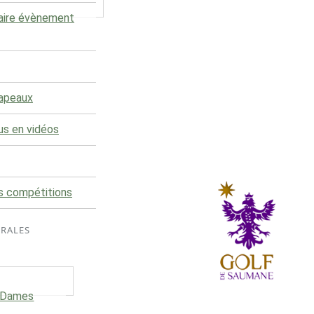
aire évènement
rapeaux
us en vidéos
s compétitions
ÉRALES
e Dames
Le club du Golf de Saumane