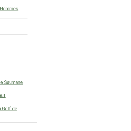
e Hommes
 de Saumane
aut
u Golf de