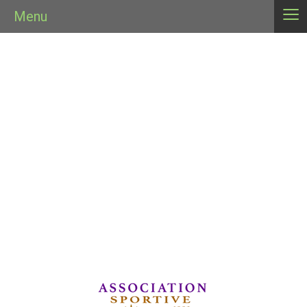
≡
Menu