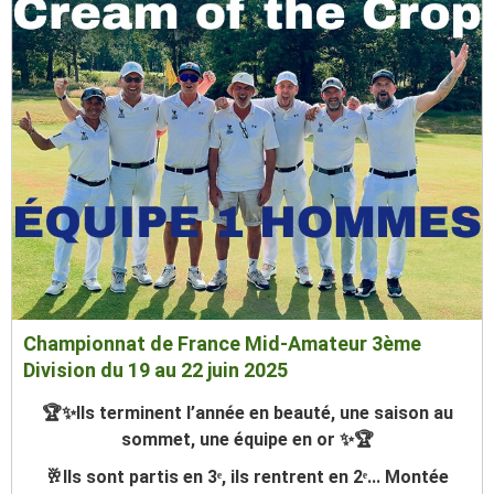
stroke play, terminant à une belle 6ᵉ place sur 16
équipes engagées.
Le dimanche, après un foursome matinal accroché et
un score final de 4 à 3, tout s’est joué sur le 5ᵉ match
play, dans une ambiance tendue jusqu’au dernier putt
Malgré la défaite, le maintien en 4ᵉ division est
assuré, ce qui reste une satisfaction même si
l’objectif initial était plus ambitieux
Championnat de France Mid-Amateur 3ème
Division du 19 au 22 juin 2025
🏆✨Ils terminent l’année en beauté, une saison au
sommet, une équipe en or ✨🏆
🥂Ils sont partis en 3ᵉ, ils rentrent en 2ᵉ... Montée