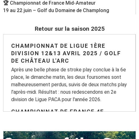
🏆 Championnat de France Mid-Amateur
19 au 22 juin – Golf du Domaine de Champlong
Retour sur la saison 2025
CHAMPIONNAT DE LIGUE 1ÈRE
DIVISION 12&13 AVRIL 2025 / GOLF
DE CHÂTEAU L'ARC
Après une belle phase de stroke play conclue à la 6e
place, le dimanche matin, les deux foursomes sont
malheureusement perdus, suivis de deux matchs play
l'après-midi. Résultat : nous redescendons en 2e
division de Ligue PACA pour l'année 2026.
CHAMPIONNAT DE FRANCE 4E
DIVISION 22 AU 25 MAI 2025 / GOLF
VALENCE ST DIDIER
Nos joueurs ont brillamment passé les deux tours de