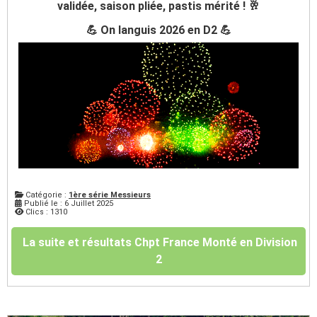
validée, saison pliée, pastis mérité ! 🥂
💪 On languis 2026 en D2 💪
Catégorie :
1ère série Messieurs
Publié le : 6 Juillet 2025
Clics : 1310
La suite et résultats Chpt France Monté en Division
2