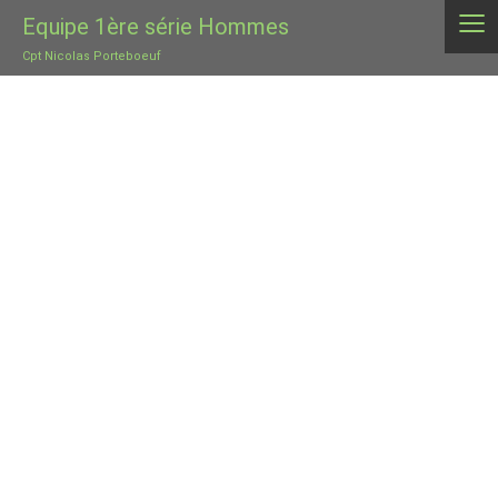
≡
Equipe 1ère série Hommes
Cpt Nicolas Porteboeuf