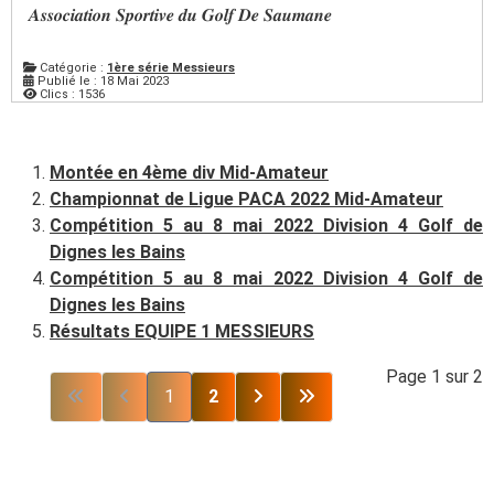
𝑨𝒔𝒔𝒐𝒄𝒊𝒂𝒕𝒊𝒐𝒏 𝑺𝒑𝒐𝒓𝒕𝒊𝒗𝒆 𝒅𝒖 𝑮𝒐𝒍𝒇 𝑫𝒆 𝑺𝒂𝒖𝒎𝒂𝒏𝒆
Catégorie :
1ère série Messieurs
Publié le : 18 Mai 2023
Clics : 1536
Montée en 4ème div Mid-Amateur
Championnat de Ligue PACA 2022 Mid-Amateur
Compétition 5 au 8 mai 2022 Division 4 Golf de
Dignes les Bains
Compétition 5 au 8 mai 2022 Division 4 Golf de
Dignes les Bains
Résultats EQUIPE 1 MESSIEURS
Page 1 sur 2
1
2