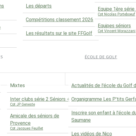
ns
Les départs
Equipe 1ère séri
Cpt Nicolas Porteboeuf
Compétitions classement 2026
Equipes séniors
6
Cpt Vincent Morazzani
Les résultats sur le site FFGolf
ES
ÉCOLE DE GOLF
Mixtes
Actualités de l'école du Golf
Inter clubs série 2 Séniors +
Organigramme Les P'tits Gerf
Cpt JP Geneste
Inscrire son enfant à l'école d
Amicale des séniors de
Saumane
Provence
Cpt Jacques Feuillet
Les vidéos de Nico