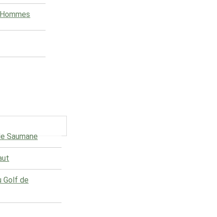
e Hommes
 de Saumane
aut
u Golf de