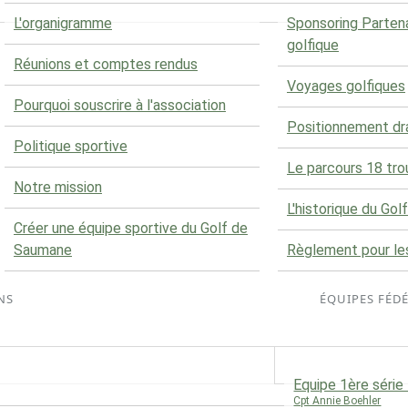
L'organigramme
Sponsoring Parten
golfique
Réunions et comptes rendus
Voyages golfiques
Pourquoi souscrire à l'association
Positionnement d
Politique sportive
Le parcours 18 tro
Notre mission
L'historique du Golf
Créer une équipe sportive du Golf de
Saumane
Règlement pour le
NS
ÉQUIPES FÉD
Equipe 1ère séri
Cpt Annie Boehler