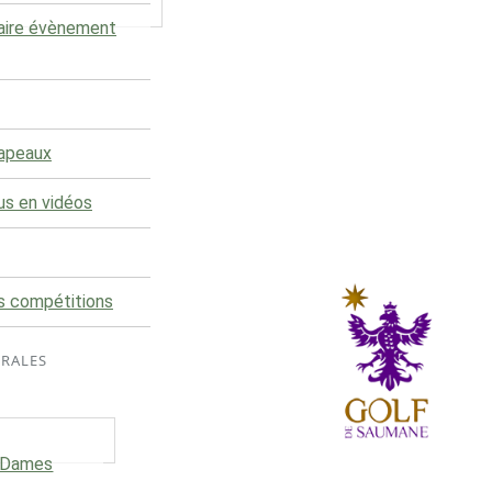
aire évènement
rapeaux
us en vidéos
s compétitions
ÉRALES
e Dames
Le club du Golf de Saumane