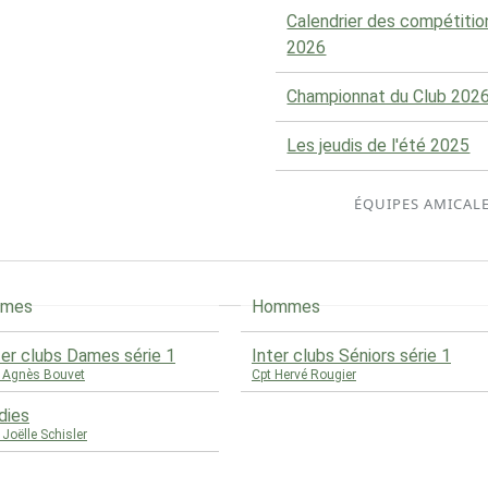
Calendrier des compétitio
2026
Championnat du Club 202
Les jeudis de l'été 2025
ÉQUIPES AMICAL
ames
Hommes
ter clubs Dames série 1
Inter clubs Séniors série 1
 Agnès Bouvet
Cpt Hervé Rougier
dies
 Joëlle Schisler