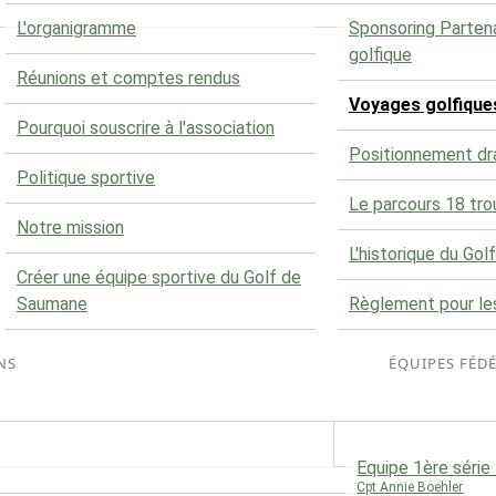
L'organigramme
Sponsoring Parten
golfique
Réunions et comptes rendus
Voyages golfique
Pourquoi souscrire à l'association
Positionnement d
Politique sportive
Le parcours 18 tro
Notre mission
L'historique du Golf
Créer une équipe sportive du Golf de
Saumane
Règlement pour le
NS
ÉQUIPES FÉD
Equipe 1ère séri
Cpt Annie Boehler