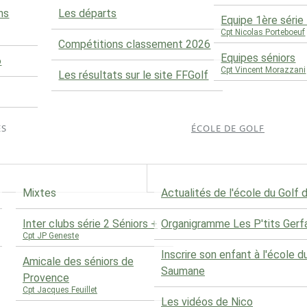
ns
Les départs
Equipe 1ère séri
Cpt Nicolas Porteboeuf
Compétitions classement 2026
Equipes séniors
6
Cpt Vincent Morazzani
Les résultats sur le site FFGolf
ES
ÉCOLE DE GOLF
Mixtes
Actualités de l'école du Golf
Inter clubs série 2 Séniors +
Organigramme Les P'tits Gerf
Cpt JP Geneste
Inscrire son enfant à l'école d
Amicale des séniors de
Saumane
Provence
Cpt Jacques Feuillet
Les vidéos de Nico