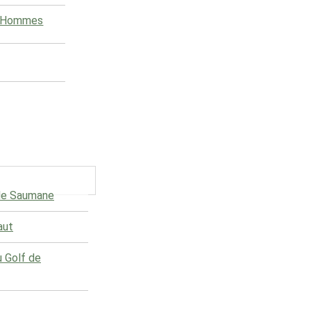
e Hommes
 de Saumane
aut
u Golf de