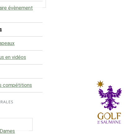
aire évènement
s
rapeaux
us en vidéos
s compétitions
ÉRALES
e Dames
Le club du Golf de Saumane