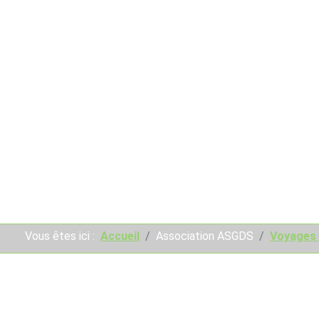
Vous êtes ici :
Accueil
Association ASGDS
Voyages 
Les voyages golfiques orga