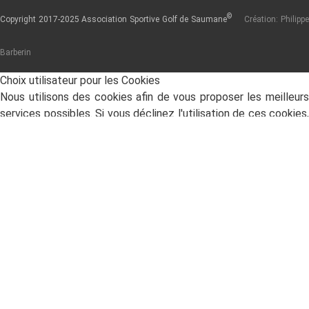
©
Copyright 2017-2025 Association Sportive Golf de Saumane
Création: Philipp
Barberin
Choix utilisateur pour les Cookies
Nous utilisons des cookies afin de vous proposer les meilleurs
services possibles. Si vous déclinez l'utilisation de ces cookies,
le site web pourrait ne pas fonctionner correctement.
Tout accepter
Tout décliner
En savoir plus
Analytique
Outils utilisés pour analyser les données de navigation et
mesurer l'efficacité du site internet afin de comprendre son
fonctionnement.
Google Analytics
Publicité
Accepter
Décliner
Si vous acceptez, les annonces
présentes sur la page seront