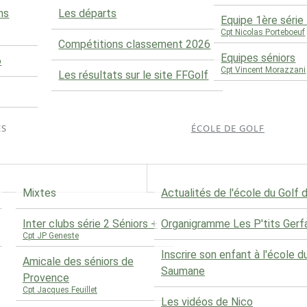
ns
Les départs
Equipe 1ère séri
Cpt Nicolas Porteboeuf
Compétitions classement 2026
Equipes séniors
6
Cpt Vincent Morazzani
Les résultats sur le site FFGolf
ES
ÉCOLE DE GOLF
Mixtes
Actualités de l'école du Golf
Inter clubs série 2 Séniors +
Organigramme Les P'tits Gerf
Cpt JP Geneste
Inscrire son enfant à l'école d
Amicale des séniors de
Saumane
Provence
Cpt Jacques Feuillet
Les vidéos de Nico