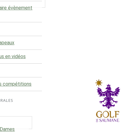
aire évènement
rapeaux
us en vidéos
s compétitions
ÉRALES
e Dames
Le club du Golf de Saumane