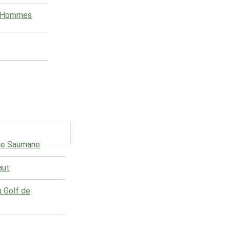
e Hommes
 de Saumane
aut
u Golf de