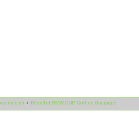
ns du club
Résultat BMW CUP Golf de Saumane
s du club Golf de Saumane