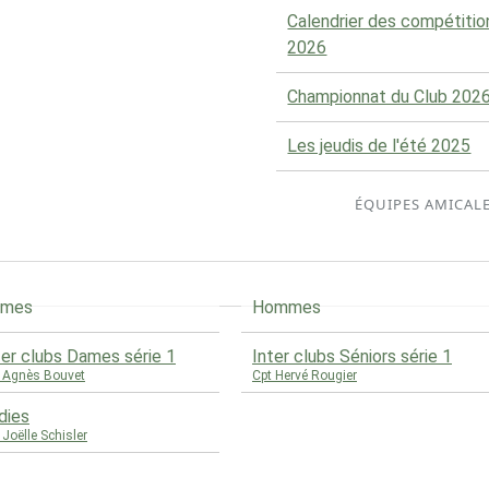
Calendrier des compétitio
2026
Championnat du Club 202
Les jeudis de l'été 2025
ÉQUIPES AMICAL
ames
Hommes
ter clubs Dames série 1
Inter clubs Séniors série 1
 Agnès Bouvet
Cpt Hervé Rougier
dies
 Joëlle Schisler