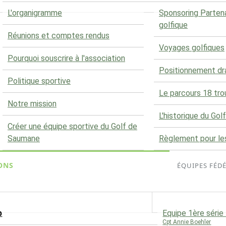
L'organigramme
Sponsoring Parten
golfique
Réunions et comptes rendus
Voyages golfiques
Pourquoi souscrire à l'association
Positionnement d
Politique sportive
Le parcours 18 tro
Notre mission
L'historique du Golf
Créer une équipe sportive du Golf de
Saumane
Règlement pour le
ONS
ÉQUIPES FÉD
b
Equipe 1ère séri
Cpt Annie Boehler