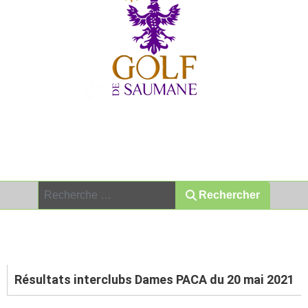
Association Sportive depuis 1992
Rechercher
Rechercher
Inter-club dames série 1 Golf de
Saumane
Résultats interclubs Dames PACA du 20 mai 2021