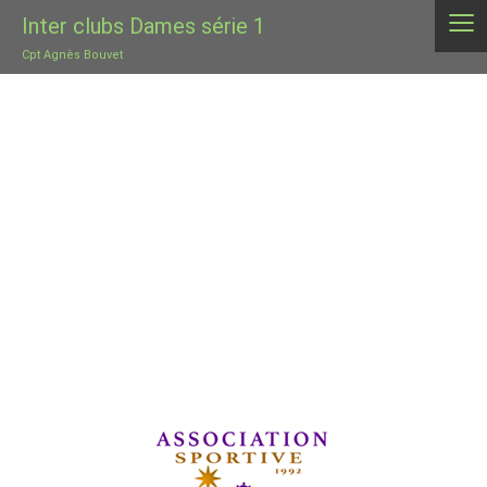
≡
Inter clubs Dames série 1
Cpt Agnès Bouvet