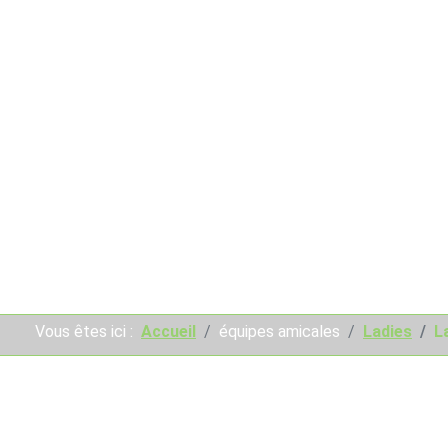
Vous êtes ici :
Accueil
équipes amicales
Ladies
L
L' équipe Ladies Golf de S