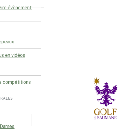
aire évènement
rapeaux
us en vidéos
s compétitions
ÉRALES
e Dames
Le club du Golf de Saumane