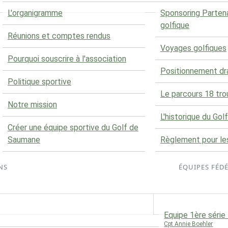
L'organigramme
Sponsoring Parten
golfique
Réunions et comptes rendus
Voyages golfiques
Pourquoi souscrire à l'association
Positionnement d
Politique sportive
Le parcours 18 tro
Notre mission
L'historique du Golf
Créer une équipe sportive du Golf de
Saumane
Règlement pour le
NS
ÉQUIPES FÉD
Equipe 1ère séri
Cpt Annie Boehler