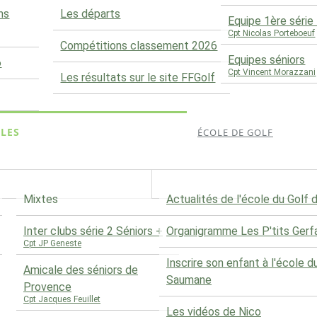
ns
Les départs
Equipe 1ère séri
Cpt Nicolas Porteboeuf
Compétitions classement 2026
Equipes séniors
6
Cpt Vincent Morazzani
Les résultats sur le site FFGolf
LES
ÉCOLE DE GOLF
Mixtes
Actualités de l'école du Golf
Inter clubs série 2 Séniors +
Organigramme Les P'tits Gerf
Cpt JP Geneste
Inscrire son enfant à l'école d
Amicale des séniors de
Saumane
Provence
Cpt Jacques Feuillet
Les vidéos de Nico