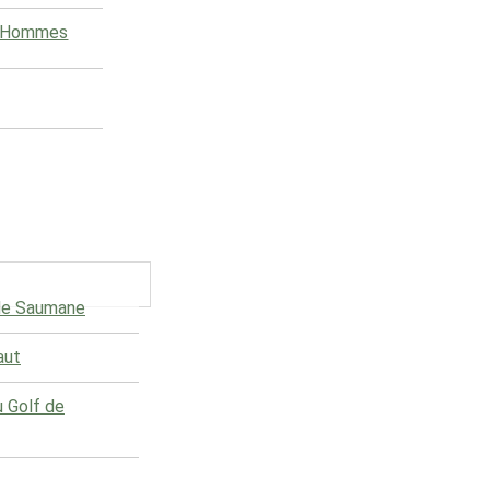
e Hommes
 de Saumane
aut
u Golf de