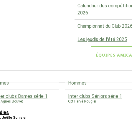
Calendrier des compétitio
2026
Championnat du Club 202
Les jeudis de l'été 2025
ÉQUIPES AMICA
ames
Hommes
ter clubs Dames série 1
Inter clubs Séniors série 1
 Agnès Bouvet
Cpt Hervé Rougier
dies
 Joëlle Schisler