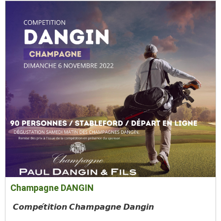
Champagne DANGIN
𝘾𝙤𝙢𝙥𝙚́𝙩𝙞𝙩𝙞𝙤𝙣 𝘾𝙝𝙖𝙢𝙥𝙖𝙜𝙣𝙚 𝘿𝙖𝙣𝙜𝙞𝙣