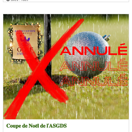
𝐂𝐨𝐮𝐩𝐞 𝐝𝐞 𝐍𝐨𝐞̈𝐥 𝐝𝐞 𝐥'𝐀𝐒𝐆𝐃𝐒