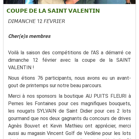
𝗖𝗢𝗨𝗣𝗘 𝗗𝗘 𝗟𝗔 𝗦𝗔𝗜𝗡𝗧 𝗩𝗔𝗟𝗘𝗡𝗧𝗜𝗡
𝘋𝘐𝘔𝘈𝘕𝘊𝘏𝘌 12 𝘍𝘌́𝘝𝘙𝘐𝘌𝘙
Cher(e)s membres
Voilà la saison des compétitions de l’AS a démarré ce
dimanche 12 février avec la coupe de la SAINT
VALENTIN !
Nous étions 76 participants, nous avons eu un avant-
gout de printemps sur notre beau parcours.
Merci à nos sponsors la boutique AU PUITS FLEURI à
Pernes les Fontaines pour ces magnifiques bouquets,
les nougats SYLVAIN de Saint Didier pour ces 2 lots
gourmand que nos deux gagnants du concours de drives
Agnès Bouvet et Kevin Mathieu ont apprécier, merci
aussi au magasin Vincent Golf de Vedène pour les lots