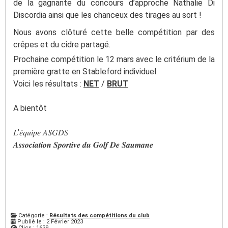
de la gagnante du concours d’approche Nathalie Di
Discordia ainsi que les chanceux des tirages au sort !
Nous avons clôturé cette belle compétition par des
crêpes et du cidre partagé.
Prochaine compétition le 12 mars avec le critérium de la
première gratte en Stableford individuel.
Voici les résultats :
NET
/
BRUT
A bientôt
𝐿’𝑒́𝑞𝑢𝑖𝑝𝑒 𝐴𝑆𝐺𝐷𝑆
𝑨𝒔𝒔𝒐𝒄𝒊𝒂𝒕𝒊𝒐𝒏 𝑺𝒑𝒐𝒓𝒕𝒊𝒗𝒆 𝒅𝒖 𝑮𝒐𝒍𝒇 𝑫𝒆 𝑺𝒂𝒖𝒎𝒂𝒏𝒆
Catégorie :
Résultats des compétitions du club
Publié le : 2 Février 2023
Clics : 1639