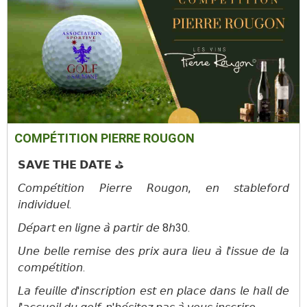
COMPÉTITION PIERRE ROUGON
𝗦𝗔𝗩𝗘 𝗧𝗛𝗘 𝗗𝗔𝗧𝗘 ⛳️
𝘊𝘰𝘮𝘱𝘦́𝘵𝘪𝘵𝘪𝘰𝘯 𝘗𝘪𝘦𝘳𝘳𝘦 𝘙𝘰𝘶𝘨𝘰𝘯, 𝘦𝘯 𝘴𝘵𝘢𝘣𝘭𝘦𝘧𝘰𝘳𝘥
𝘪𝘯𝘥𝘪𝘷𝘪𝘥𝘶𝘦𝘭.
𝘋𝘦́𝘱𝘢𝘳𝘵 𝘦𝘯 𝘭𝘪𝘨𝘯𝘦 𝘢̀ 𝘱𝘢𝘳𝘵𝘪𝘳 𝘥𝘦 8𝘩30.
𝘜𝘯𝘦 𝘣𝘦𝘭𝘭𝘦 𝘳𝘦𝘮𝘪𝘴𝘦 𝘥𝘦𝘴 𝘱𝘳𝘪𝘹 𝘢𝘶𝘳𝘢 𝘭𝘪𝘦𝘶 𝘢̀ 𝘭'𝘪𝘴𝘴𝘶𝘦 𝘥𝘦 𝘭𝘢
𝘤𝘰𝘮𝘱𝘦́𝘵𝘪𝘵𝘪𝘰𝘯.
𝘓𝘢 𝘧𝘦𝘶𝘪𝘭𝘭𝘦 𝘥'𝘪𝘯𝘴𝘤𝘳𝘪𝘱𝘵𝘪𝘰𝘯 𝘦𝘴𝘵 𝘦𝘯 𝘱𝘭𝘢𝘤𝘦 𝘥𝘢𝘯𝘴 𝘭𝘦 𝘩𝘢𝘭𝘭 𝘥𝘦