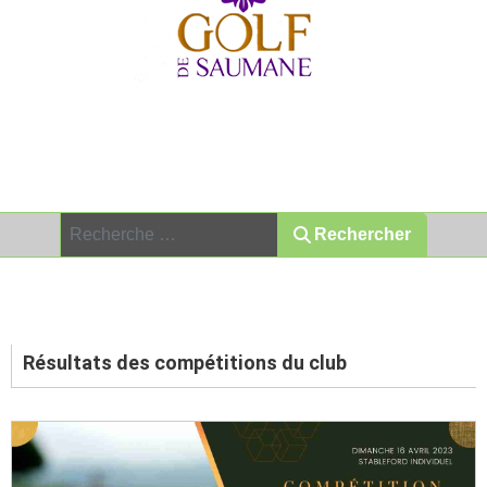
Association Sportive depuis 1992
Rechercher
Rechercher
Résultats des compétitions du
club Golf de Saumane
Résultats des compétitions du club