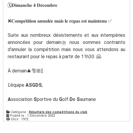
🗓️
𝐃𝐢𝐦𝐚𝐧𝐜𝐡𝐞 𝟒 𝐃𝐞́𝐜𝐞𝐦𝐛𝐫𝐞
❌
𝐂𝐨𝐦𝐩𝐞́𝐭𝐢𝐭𝐢𝐨𝐧 𝐚𝐧𝐧𝐮𝐥𝐞́𝐞 𝐦𝐚𝐢𝐬 𝐥𝐞 𝐫𝐞𝐩𝐚𝐬 𝐞𝐬𝐭 𝐦𝐚𝐢𝐧𝐭𝐞𝐧𝐮
✅
Suite aux nombreux désistements et aux intempéries
annoncées pour demain
⛈️
nous sommes contraints
d'annuler la compétition mais nous vous attendons au
restaurant pour le repas à partir de 11h30.
🤗
À demain
🎄
🎅🏼
🍾
L’équipe
ASGDS
,
A
ssociation
S
portive du
G
olf
D
e
S
aumane
Catégorie :
Résultats des compétitions du club
Publié le : 1 Décembre 2022
Clics : 1972