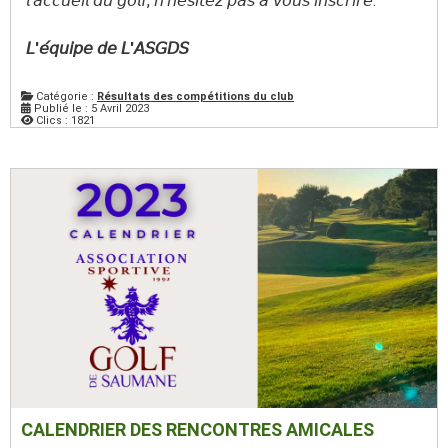
𝘭'𝘢𝘤𝘤𝘶𝘦𝘪𝘭 𝘥𝘶 𝘨𝘰𝘭𝘧, 𝘯'𝘩𝘦́𝘴𝘪𝘵𝘦𝘻 𝘱𝘢𝘴 𝘢̀ 𝘷𝘰𝘶𝘴 𝘪𝘯𝘴𝘤𝘳𝘪𝘳𝘦.
𝘓'𝘦́𝘲𝘶𝘪𝘱𝘦 𝘥𝘦 𝘓'𝘈𝘚𝘎𝘋𝘚
Catégorie :
Résultats des compétitions du club
Publié le : 5 Avril 2023
Clics : 1821
CALENDRIER DES RENCONTRES AMICALES